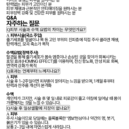
어리고 탱탱한 피부를 원하시는 분
탄력없는 피부가 고민이신 분
피부 재생과 근본적인 안티에이징을 원하시는 분
피부장벽 강화 및 건강한 피부를 원하시는 분
Q&A
자주하는
질문
Q
피부 시술과 수액 요법의 차이는 무엇인가요?
A
피부시술(국소 주입)
줄기세포를 얼굴이나 목 등 고민 부위의 진피층에 직접 주사 콜라겐 재생,
탄력개선, 모곡 축소가 목적
수액요법(정맥 주사)
혈관을 통해 줄기세포가 몸속 염증이나 손상된 곳을 찾아가 회복시키는
호밍 효과(HOMING EFFECT)를 이용하며, 전신 항노화, 만성 피로 회복,
면역력 강화가 목적
Q
효과는 언제부터 느껴지나요?
A
피부
시술 후 1~2주일이면 피부톤이 맑아지는 느낌을 받으며, 1개월 후부터
탄력과 잔주름 개선이 본격화
수액
개인차가 크지만, 시술 후 몇 일 내로 피로감이 줄고 아침에 일어날 때 몸이
가뿐해지는 것을 느낄 수 있습니다.
Q
시술 후 일상샐활에 지장이 없나요?
A
피부
주사 시술이므로 당일에는 올록볼록한 '엠보'현상이나 약간의 멍, 붓기,
붉은기가 있을 수 있습니다.
보통 2~3일 내에 자연스럽게 사라집니다.