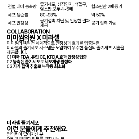
줄기세포, 성장인자, 백혈구,
전혈 대비 농축량
혈소판만 2배 증가
혈소판 모두 4~6배
세포 생존률
80~98%
약 50%
공기접촉 차단 및 일정한 결과
세포 안정성
공기 접촉 가능
제공
COLLABORATION
미미썸의원 X 미라셀
미미썸의원은 전 세계적으로 안정성과 효과를 입증받은
미라셀의 줄기세포 시스템을 도입하여 우수한 품질의 줄기세포 시술을
제공합니다.
01
미국 FDA, 유럽 CE, KFDA
효과 안정성입증
02
농축된 줄기세포로
세포재생 활성화
03
자가 혈액 추출로
부작용 최소화
미라셀 줄기세포
이런 분들에게
추천
해요.
면역력이 떨어지신 분