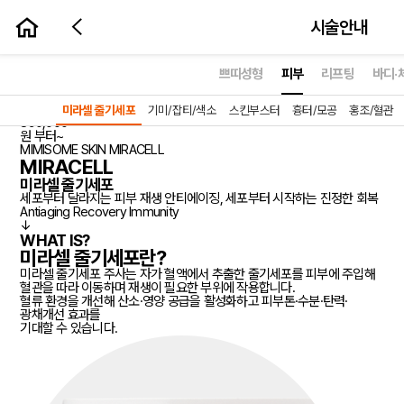
시술안내
시술예약하기
쁘띠성형
피부
리프팅
바디·
미라셀 줄기세포
NEW
근본적인 안티에이징
미라셀 줄기세포
기미/잡티/색소
스킨부스터
흉터/모공
홍조/혈관
890,000
prev
원 부터~
MIMISOME SKIN
MIRACELL
MIRACELL
미라셀 줄기세포
세포부터 달라지는 피부 재생 안티에이징, 세포부터 시작하는 진정한 회복
Antiaging
Recovery
Immunity
↓
WHAT IS?
미라셀 줄기세포란?
미라셀 줄기세포 주사는 자가 혈액에서 추출한 줄기세포를 피부에 주입해
혈관을 따라 이동하며 재생이 필요한 부위에 작용합니다.
혈류 환경을 개선해 산소·영양 공급을 활성화하고 피부톤·수분·탄력·
광채개선 효과를
기대할 수 있습니다.