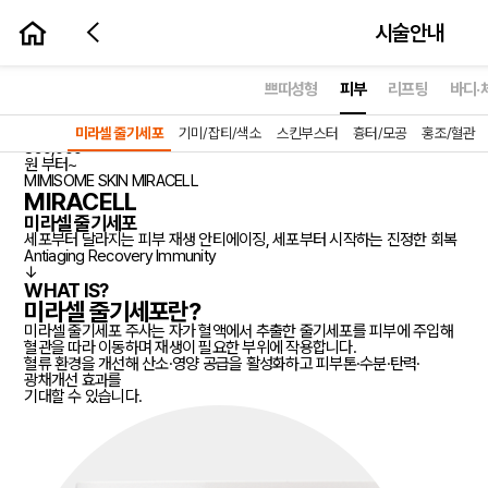
시술안내
시술예약하기
쁘띠성형
피부
리프팅
바디·
미라셀 줄기세포
NEW
근본적인 안티에이징
미라셀 줄기세포
기미/잡티/색소
스킨부스터
흉터/모공
홍조/혈관
890,000
prev
원 부터~
MIMISOME SKIN
MIRACELL
MIRACELL
미라셀 줄기세포
세포부터 달라지는 피부 재생 안티에이징, 세포부터 시작하는 진정한 회복
Antiaging
Recovery
Immunity
↓
WHAT IS?
미라셀 줄기세포란?
미라셀 줄기세포 주사는 자가 혈액에서 추출한 줄기세포를 피부에 주입해
혈관을 따라 이동하며 재생이 필요한 부위에 작용합니다.
혈류 환경을 개선해 산소·영양 공급을 활성화하고 피부톤·수분·탄력·
광채개선 효과를
기대할 수 있습니다.