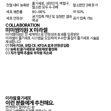
줄기세포, 성장인자, 백혈구,
전혈 대비 농축량
혈소판만 2배 증가
혈소판 모두 4~6배
세포 생존률
80~98%
약 50%
공기접촉 차단 및 일정한 결과
세포 안정성
공기 접촉 가능
제공
COLLABORATION
미미썸의원 X 미라셀
미미썸의원은 전 세계적으로 안정성과 효과를 입증받은
미라셀의 줄기세포 시스템을 도입하여 우수한 품질의 줄기세포 시술을
제공합니다.
01
미국 FDA, 유럽 CE, KFDA
효과 안정성입증
02
농축된 줄기세포로
세포재생 활성화
03
자가 혈액 추출로
부작용 최소화
미라셀 줄기세포
이런 분들에게
추천
해요.
면역력이 떨어지신 분