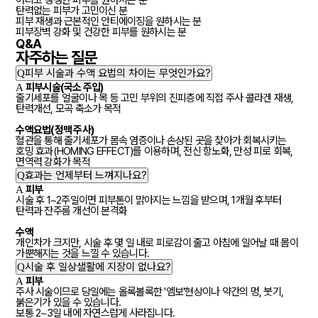
어리고 탱탱한 피부를 원하시는 분
탄력없는 피부가 고민이신 분
피부 재생과 근본적인 안티에이징을 원하시는 분
피부장벽 강화 및 건강한 피부를 원하시는 분
Q&A
자주하는
질문
Q
피부 시술과 수액 요법의 차이는 무엇인가요?
A
피부시술(국소 주입)
줄기세포를 얼굴이나 목 등 고민 부위의 진피층에 직접 주사 콜라겐 재생,
탄력개선, 모곡 축소가 목적
수액요법(정맥 주사)
혈관을 통해 줄기세포가 몸속 염증이나 손상된 곳을 찾아가 회복시키는
호밍 효과(HOMING EFFECT)를 이용하며, 전신 항노화, 만성 피로 회복,
면역력 강화가 목적
Q
효과는 언제부터 느껴지나요?
A
피부
시술 후 1~2주일이면 피부톤이 맑아지는 느낌을 받으며, 1개월 후부터
탄력과 잔주름 개선이 본격화
수액
개인차가 크지만, 시술 후 몇 일 내로 피로감이 줄고 아침에 일어날 때 몸이
가뿐해지는 것을 느낄 수 있습니다.
Q
시술 후 일상샐활에 지장이 없나요?
A
피부
주사 시술이므로 당일에는 올록볼록한 '엠보'현상이나 약간의 멍, 붓기,
붉은기가 있을 수 있습니다.
보통 2~3일 내에 자연스럽게 사라집니다.