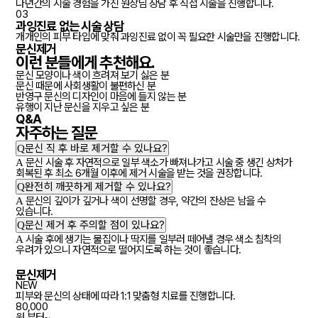
다년간의 시술 경험을 가진 원장님 상담 후 직접 시술을 진행합니다.
03
과잉진료 없는 시술 상담
개개인의 피부 타입에 맞춰 과잉진료 없이 꼭 필요한 시술만을 진행합니다.
문신제거
이런 분들에게
추천
해요.
문신 모양이나 색이 흐려져 보기 싫은 분
문신 때문에 사회생활이 불편하신 분
반영구 문신의 디자인이 마음에 들지 않는 분
유행이 지난 문신을 지우고 싶은 분
Q&A
자주하는
질문
Q
문신 직 후 바로 제거할 수 있나요?
A
문신 시술 후 자연적으로 일부 색소가 빠져나가고 시술 중 생긴 상처가
회복된 후 최소 6개월 이후에 제거 시술을 받는 것을 권장합니다.
Q
완전히 깨끗하게 제거할 수 있나요?
A
문신의 깊이가 깊거나 색이 선명할 경우, 약간의 잔상은 남을 수
있습니다.
Q
문신 제거 후 주의할 점이 있나요?
A
시술 후에 생기는 물집이나 딱지를 일부러 떼어낼 경우 색소 침착의
우려가 있으니 자연적으로 떨어지도록 하는 것이 좋습니다.
문신제거
NEW
피부와 문신의 상태에 따라 1:1 맞춤형 치료를 진행합니다.
80,000
원 부터~