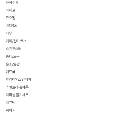
윤곽주사
하이코
큐오필
바디필러
피부
기미/잡티/색소
스킨부스터
흉터/모공
홍조/혈관
여드름
프리미엄스킨케어
스컬트라·쥬베룩
미라셀 줄기세포
리프팅
써마지