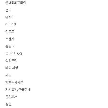
울쎄라피프라임
온다
덴서티
리니어지
인모드
포텐자
슈링크
클라리티QIS
실리프팅
바디·체형
제모
체형주사시술
지방흡입/추출주사
문신제거
성형