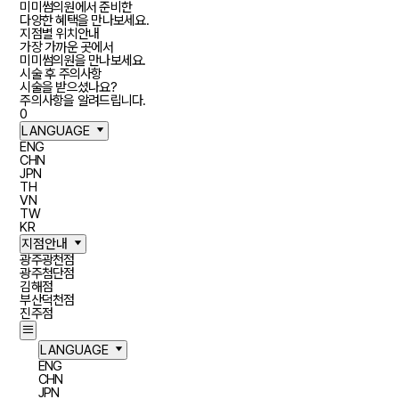
미미썸의원에서 준비한
다양한 혜택을 만나보세요.
지점별 위치안내
가장 가까운 곳에서
미미썸의원을 만나보세요.
시술 후 주의사항
시술을 받으셨나요?
주의사항을 알려드립니다.
장바구니
0
LANGUAGE
ENG
CHN
JPN
TH
VN
TW
KR
지점안내
광주광천점
광주첨단점
김해점
부산덕천점
진주점
LANGUAGE
ENG
CHN
JPN