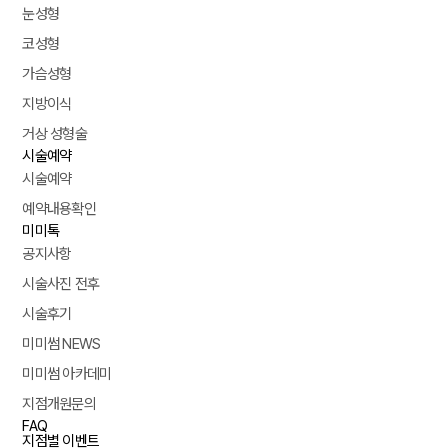
눈성형
코성형
가슴성형
지방이식
거상 성형술
시술예약
시술예약
예약내용확인
미미톡
공지사항
시술사진 전후
시술후기
미미썸 NEWS
미미썸 아카데미
지점개원문의
FAQ
지점별 이벤트