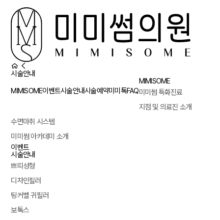
시술안내
MIMISOME
MIMISOME
이벤트
시술안내
시술예약
미미톡
FAQ
미미썸 특화진료
지점 및 의료진 소개
수면마취 시스템
미미썸 아카데미 소개
이벤트
시술안내
쁘띠성형
디자인필러
팅커벨 귀필러
보톡스