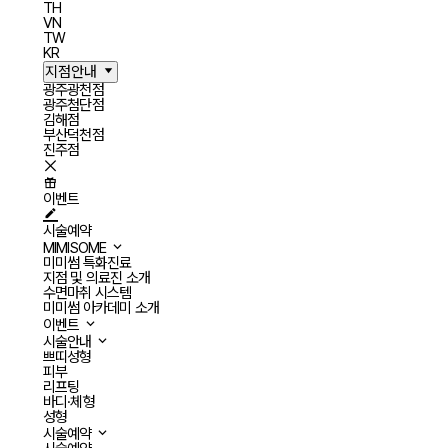
TH
VN
TW
KR
지점안내
광주광천점
광주첨단점
김해점
부산덕천점
진주점
이벤트
시술예약
MIMISOME
미미썸 특화진료
지점 및 의료진 소개
수면마취 시스템
미미썸 아카데미 소개
이벤트
시술안내
쁘띠성형
피부
리프팅
바디·체형
성형
시술예약