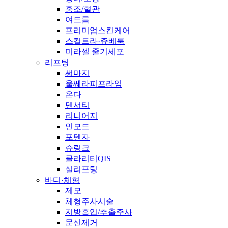
홍조/혈관
여드름
프리미엄스킨케어
스컬트라·쥬베룩
미라셀 줄기세포
리프팅
써마지
울쎄라피프라임
온다
덴서티
리니어지
인모드
포텐자
슈링크
클라리티QIS
실리프팅
바디·체형
제모
체형주사시술
지방흡입/추출주사
문신제거