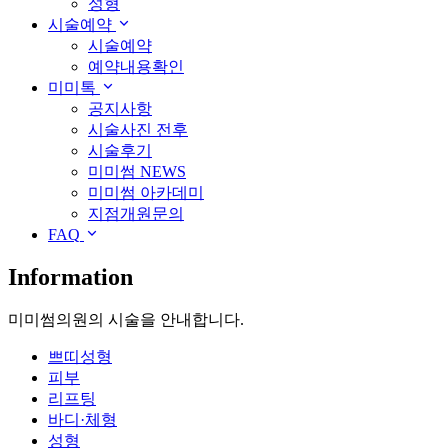
성형
시술예약
시술예약
예약내용확인
미미톡
공지사항
시술사진 전후
시술후기
미미썸 NEWS
미미썸 아카데미
지점개원문의
FAQ
Information
미미썸의원의 시술을 안내합니다.
쁘띠성형
피부
리프팅
바디·체형
성형