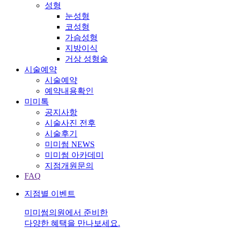
성형
눈성형
코성형
가슴성형
지방이식
거상 성형술
시술예약
시술예약
예약내용확인
미미톡
공지사항
시술사진 전후
시술후기
미미썸 NEWS
미미썸 아카데미
지점개원문의
FAQ
지점별 이벤트
미미썸의원에서 준비한
다양한 혜택을 만나보세요.