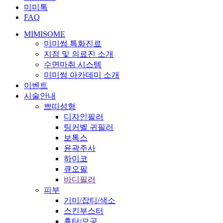
미미톡
FAQ
MIMISOME
미미썸 특화진료
지점 및 의료진 소개
수면마취 시스템
미미썸 아카데미 소개
이벤트
시술안내
쁘띠성형
디자인필러
팅커벨 귀필러
보톡스
윤곽주사
하이코
큐오필
바디필러
피부
기미/잡티/색소
스킨부스터
흉터/모공