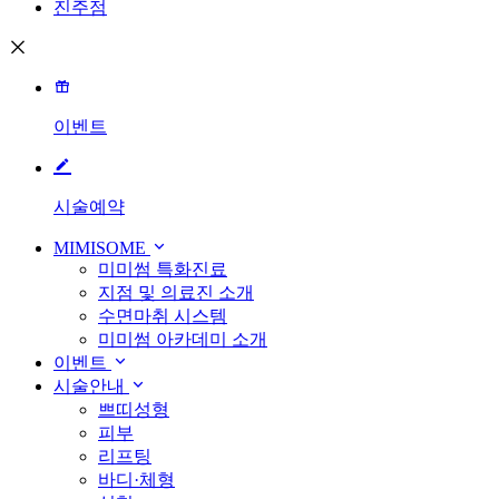
진주점
이벤트
시술예약
MIMISOME
미미썸 특화진료
지점 및 의료진 소개
수면마취 시스템
미미썸 아카데미 소개
이벤트
시술안내
쁘띠성형
피부
리프팅
바디·체형