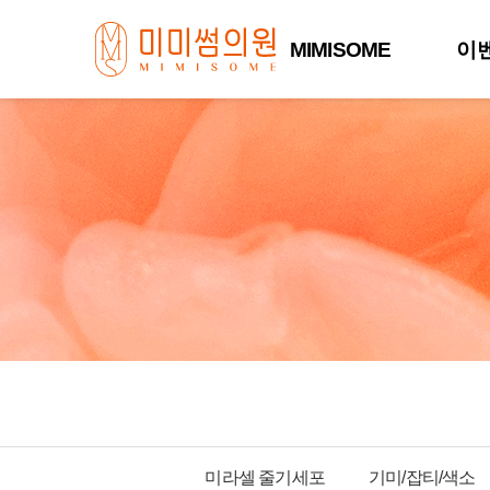
MIMISOME
이
미라셀 줄기세포
기미/잡티/색소