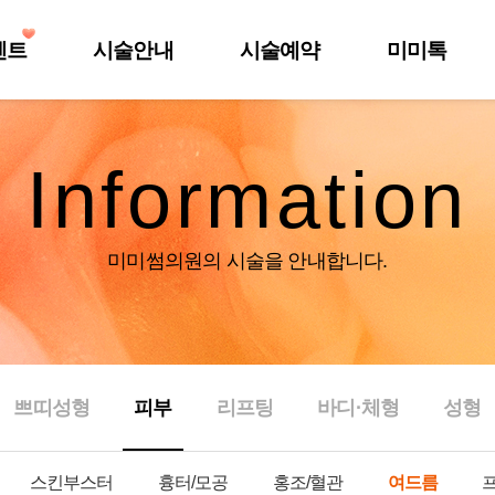
벤트
시술안내
시술예약
미미톡
Information
미미썸의원의 시술을 안내합니다.
쁘띠성형
피부
리프팅
바디·체형
성형
스킨부스터
흉터/모공
홍조/혈관
여드름