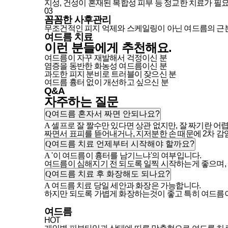
지성, 건성이 혼재된 복합성 피부 등 정교한 치료가 필
03
꼼꼼한 사후관리
무조건적인 피지 억제와 스케일링이 아닌 여드름의 근
여드름 치료
이런 분들에게
추천
해요.
여드름이 자꾸 재발해서 걱정이신 분
염증을 동반한 화농성 여드름이신 분
과도한 피지 분비로 트러블이 잦으신 분
여드름 흉터 없이 개선하고 싶으신 분
Q&A
자주하는
질문
Q
여드름 혼자서 짜면 안되나요?
A
셀프로 잘 짤수만 있다면 상관 없지만, 잘 짜기란 어
짜면서 표피를 뜯어내거나, 지저분한 손 때문에 2차 감
Q
여드름 치료 언제부터 시작해야 할까요?
A
'이 여드름이 흉터를 남기느냐'의 여부입니다.
여드름이 심해지기 전 되도록 일찍 시작하는게 좋으며,
Q
여드름 치료 후 화장해도 되나요?
A
여드름 치료 당일 세안과 화장은 가능합니다.
하지만 되도록 가볍게 화장하는것이 좋고 특히 여드름이
여드름
HOT