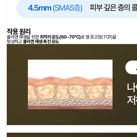
작용 원리
콜라겐 재생을 위한
최적의 온도(60~70℃)
로 열 응고점(TCP)을
형성하고
콜라겐 재생·촉진 유도