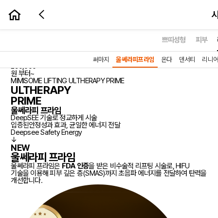
시술예약하기
쁘띠성형
피부
울쎄라피 프라임
NEW
HOT
보이는 탄력, 차원이 다른 리프팅
써마지
울쎄라피프라임
온다
덴서티
리니
290,000
prev
원 부터~
MIMISOME LIFTING
ULTHERAPY PRIME
ULTHERAPY
PRIME
울쎄라피 프라임
DeepSEE 기술로 정교하게 시술
입증된안정성과 효과, 균일한 에너지 전달
Deepsee
Safety
Energy
↓
NEW
울쎄라피 프라임
울쎄라피 프라임은
FDA 인증
을 받은 비수술적 리프팅 시술로, HIFU
기술을 이용해 피부 깊은 층(SMAS)까지 초음파 에너지를 전달하여 탄력을
개선합니다.