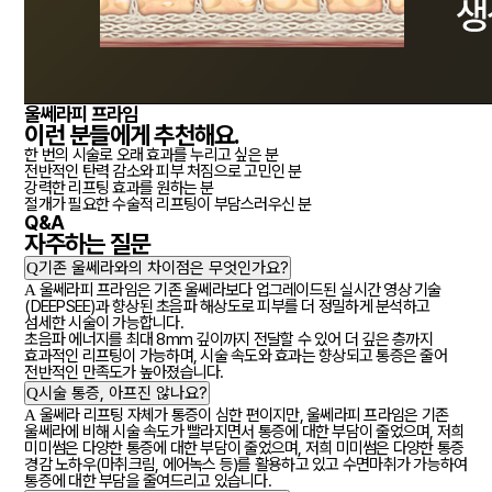
울쎄라피 프라임
이런 분들에게
추천
해요.
한 번의 시술로 오래 효과를 누리고 싶은 분
전반적인 탄력 감소와 피부 처짐으로 고민인 분
강력한 리프팅 효과를 원하는 분
절개가 필요한 수술적 리프팅이 부담스러우신 분
Q&A
자주하는
질문
Q
기존 울쎄라와의 차이점은 무엇인가요?
A
울쎄라피 프라임은 기존 울쎄라보다 업그레이드된 실시간 영상 기술
(DEEPSEE)과 향상된 초음파 해상도로 피부를 더 정밀하게 분석하고
섬세한 시술이 가능합니다.
초음파 에너지를 최대 8mm 깊이까지 전달할 수 있어 더 깊은 층까지
효과적인 리프팅이 가능하며, 시술 속도와 효과는 향상되고 통증은 줄어
전반적인 만족도가 높아졌습니다.
Q
시술 통증, 아프진 않나요?
A
울쎄라 리프팅 자체가 통증이 심한 편이지만, 울쎄라피 프라임은 기존
울쎄라에 비해 시술 속도가 빨라지면서 통증에 대한 부담이 줄었으며, 저희
미미썸은 다양한 통증에 대한 부담이 줄었으며, 저희 미미썸은 다양한 통증
경감 노하우(마취크림, 에어녹스 등)를 활용하고 있고 수면마취가 가능하여
통증에 대한 부담을 줄여드리고 있습니다.