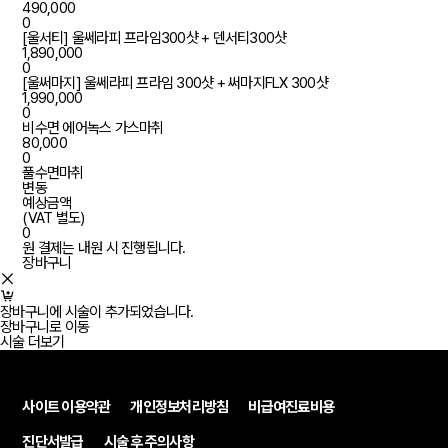
490,000
0
[울서티] 울쎄라피 프라임300샷 + 덴서티300샷
1,890,000
0
[울써마지] 울쎄라피 프라임 300샷 + 써마지FLX 300샷
1,990,000
0
비수면 에어녹스 가스마취
80,000
0
풀수면마취
변동
예상금액
(VAT 별도)
0
원
결제는 내원 시 진행됩니다.
장바구니
장바구니에 시술이 추가되었습니다.
장바구니로 이동
시술 더보기
사이트 이용약관
개인정보처리방침
비급여진료비용
진단서발급
시술 후 주의사항