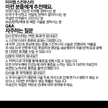
미미썸 스킨부스터
이런 분들에게
추천
해요.
자연스럽고 건강한 피부를 원하시는 분
피부가 푸석하고 거칠며, 탄력이 떨어지시는 분
자글한 잔주름이 고민이신 분
보습/탄력/재생 등 복합 시술을 원하시는 분
Q&A
자주하는
질문
Q
스킨부스터는 어떤 효과가 있나요?
A
스킨부스터의 종류와 효과는 다양합니다.
내 피부 고민과 증상에 맞는 맞춤 스킨부스터 시술로 진행되며, 약물을
주사로 피부 안쪽에 직접 투입하며 영양을 공급해주어 주름·탄력·모공·광채
등 다양한 효과를 누릴 수 있습니다.
Q
많이 아프지 않나요?
A
1차적으로 마취를 통해 통증을 완화시킬 수 있습니다.
또한 피부두께와 민감도에 따라 통증을 느끼는 정도가 다르며 의료진의
숙련된 노하우로 통증을 줄여 진행합니다.
Q
시술 후 부작용은 없나요?
A
주사시술이기 때문에 시술 직후 자극으로 인해 붓기나 염증이 생길 수
있으나, 이러한 부작용이 생길 확률은 적습니다.
의료진의 적절한 처방과 안내에 따라 대쳐해 주세요.