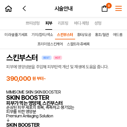
장바구니
0
시술안내
쁘띠성형
피부
리프팅
바디·체형
성형
미라셀 줄기세포
기미/잡티/색소
스킨부스터
흉터/모공
홍조/혈관
여드름
프리미엄스킨케어
스컬트라·쥬베룩
prev
next
스킨부스터
BEST
HOT
피부에 영양성분을 주입해 피부탄력 개선 및 재생에 도움을 줍니다.
390,000
원 부터~
MIMISOME SKIN
SKIN BOOSTER
SKIN BOOSTER
피부가 먹는 영양제, 스킨부스터
손상된 피부 세포의 회복, 촉촉하고 생기있는
피부를 위한 영양분
Premium
Antiaging
Solution
↓
SKIN BOOSTER